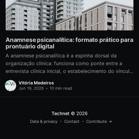
Anamnese psicanalítica: formato prático para
prontuário digital
A anamnese psicanalítica é a espinha dorsal da
organização clínica: funciona como ponte entre a
entrevista clínica inicial, o estabelecimento do vínculo
terapêutico, e a construção do prontuário psicológico
Vitória Medeiros
que sustentará toda a prática clínica. Uma anamnese
Jun 19, 2026
•
10 min read
bem conduzida capta a queixa principal, os dados
biopsicossociais, elementos para uma hipótese
Technet
© 2026
Data & privacy
Contact
Contribute →